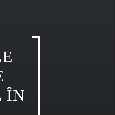
LE
E
 ÎN