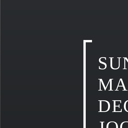
SU
MA
DE
JO