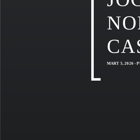
NO
CA
MART 5, 2026 -
P