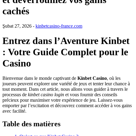
cachés
Şubat 27, 2026 -
kinbetcasino-france.com
Entrez dans l’Aventure Kinbet
: Votre Guide Complet pour le
Casino
Bienvenue dans le monde captivant de
Kinbet Casino
, où les
joueurs peuvent explorer une variété de jeux et tenter leur chance à
tout moment. Dans cet article, nous allons vous guider à travers le
processus de
kinbet casino login
et vous fournir des conseils
précieux pour maximiser votre expérience de jeu. Laissez-vous
emporter par l’excitation et découvrez comment accéder à vos gains
avec facilité.
Table des matières