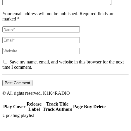
Your email address will not be published. Required fields are
marked *
Save my name, email, and website in this browser for the next
time I comment.
© All rights reserved. K1K4RADIO
Release
Track Title
Play
Cover
Page
Buy
Delete
Label
Track Authors
Updating playlist