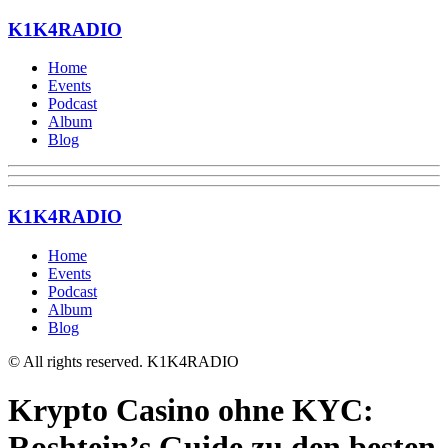
K1K4RADIO
Home
Events
Podcast
Album
Blog
K1K4RADIO
Home
Events
Podcast
Album
Blog
© All rights reserved. K1K4RADIO
Krypto Casino ohne KYC:
Roshtein’s Guide zu den besten