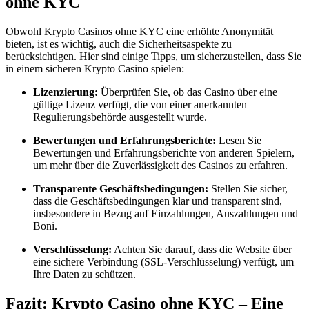
ohne KYC
Obwohl Krypto Casinos ohne KYC eine erhöhte Anonymität
bieten, ist es wichtig, auch die Sicherheitsaspekte zu
berücksichtigen. Hier sind einige Tipps, um sicherzustellen, dass Sie
in einem sicheren Krypto Casino spielen:
Lizenzierung:
Überprüfen Sie, ob das Casino über eine
gültige Lizenz verfügt, die von einer anerkannten
Regulierungsbehörde ausgestellt wurde.
Bewertungen und Erfahrungsberichte:
Lesen Sie
Bewertungen und Erfahrungsberichte von anderen Spielern,
um mehr über die Zuverlässigkeit des Casinos zu erfahren.
Transparente Geschäftsbedingungen:
Stellen Sie sicher,
dass die Geschäftsbedingungen klar und transparent sind,
insbesondere in Bezug auf Einzahlungen, Auszahlungen und
Boni.
Verschlüsselung:
Achten Sie darauf, dass die Website über
eine sichere Verbindung (SSL-Verschlüsselung) verfügt, um
Ihre Daten zu schützen.
Fazit: Krypto Casino ohne KYC – Eine