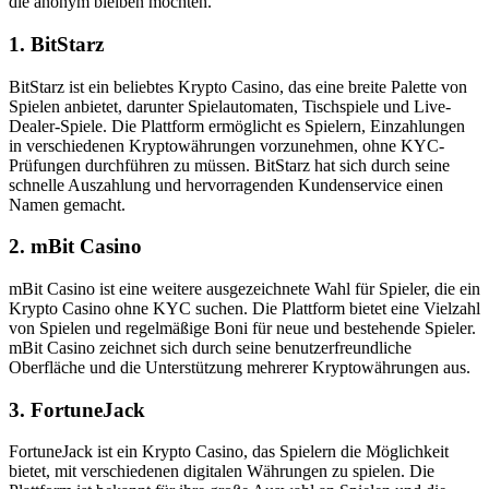
die anonym bleiben möchten.
1. BitStarz
BitStarz ist ein beliebtes Krypto Casino, das eine breite Palette von
Spielen anbietet, darunter Spielautomaten, Tischspiele und Live-
Dealer-Spiele. Die Plattform ermöglicht es Spielern, Einzahlungen
in verschiedenen Kryptowährungen vorzunehmen, ohne KYC-
Prüfungen durchführen zu müssen. BitStarz hat sich durch seine
schnelle Auszahlung und hervorragenden Kundenservice einen
Namen gemacht.
2. mBit Casino
mBit Casino ist eine weitere ausgezeichnete Wahl für Spieler, die ein
Krypto Casino ohne KYC suchen. Die Plattform bietet eine Vielzahl
von Spielen und regelmäßige Boni für neue und bestehende Spieler.
mBit Casino zeichnet sich durch seine benutzerfreundliche
Oberfläche und die Unterstützung mehrerer Kryptowährungen aus.
3. FortuneJack
FortuneJack ist ein Krypto Casino, das Spielern die Möglichkeit
bietet, mit verschiedenen digitalen Währungen zu spielen. Die