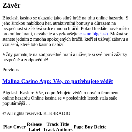
Závěr
Bigclash kasino se ukazuje jako silný hráč na trhu online hazardu. S
jeho širokou nabídkou her, atraktivními bonusy a důrazem na
bezpečnost si získává srdce mnoha hráčů. Pokud hledáte nové místo
pro online hraní, neváhejte a vyzkoušejte
casino bigclash
. Možná se
stanete jedním z mnoha spokojených hráčů, kteří si užívají zábavu a
vzrušení, které toto kasino nabízí.
Vždy pamatujte na zodpovědné hraní a užívejte si své herní zážitky
bezpečně a zodpovědně!
Previous
Malina Casino App: Vše, co potřebujete vědět
Bigclash Kasino: Vše, co potřebujete vědět o novém fenoménu
online hazardu Online kasina se v posledních letech stala stále
populárnější ...
© All rights reserved. K1K4RADIO
Release
Track Title
Play
Cover
Page
Buy
Delete
Label
Track Authors