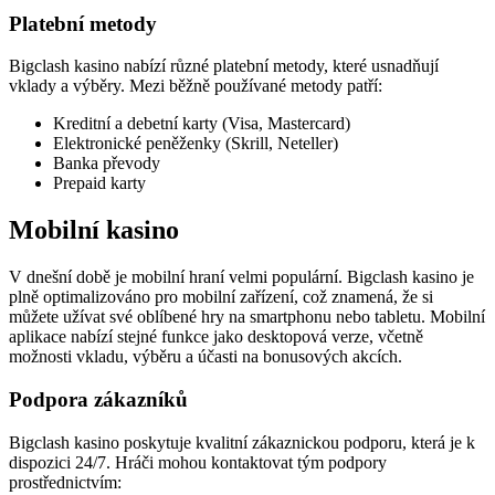
Platební metody
Bigclash kasino nabízí různé platební metody, které usnadňují
vklady a výběry. Mezi běžně používané metody patří:
Kreditní a debetní karty (Visa, Mastercard)
Elektronické peněženky (Skrill, Neteller)
Banka převody
Prepaid karty
Mobilní kasino
V dnešní době je mobilní hraní velmi populární. Bigclash kasino je
plně optimalizováno pro mobilní zařízení, což znamená, že si
můžete užívat své oblíbené hry na smartphonu nebo tabletu. Mobilní
aplikace nabízí stejné funkce jako desktopová verze, včetně
možnosti vkladu, výběru a účasti na bonusových akcích.
Podpora zákazníků
Bigclash kasino poskytuje kvalitní zákaznickou podporu, která je k
dispozici 24/7. Hráči mohou kontaktovat tým podpory
prostřednictvím: