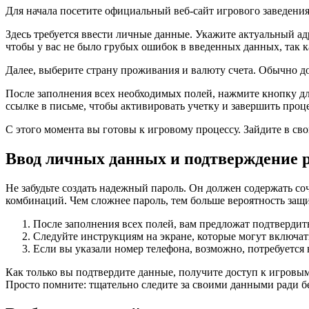
Для начала посетите официальный веб-сайт игрового заведения
Здесь требуется ввести личные данные. Укажите актуальный ад
чтобы у вас не было грубых ошибок в введенных данных, так к
Далее, выберите страну проживания и валюту счета. Обычно д
После заполнения всех необходимых полей, нажмите кнопку дл
ссылке в письме, чтобы активировать учетку и завершить проце
С этого момента вы готовы к игровому процессу. Зайдите в сво
Ввод личных данных и подтверждение 
Не забудьте создать надежный пароль. Он должен содержать со
комбинаций. Чем сложнее пароль, тем больше вероятность защи
После заполнения всех полей, вам предложат подтвердит
Следуйте инструкциям на экране, которые могут включат
Если вы указали номер телефона, возможно, потребуется в
Как только вы подтвердите данные, получите доступ к игровым
Просто помните: тщательно следите за своими данными ради б