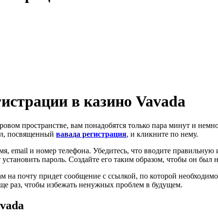
гистрации в казино Vavada
гровом пространстве, вам понадобятся только пара минут и немн
дел, посвященный
вавада регистрация
, и кликните по нему.
имя, email и номер телефона. Убедитесь, что вводите правильну
т установить пароль. Создайте его таким образом, чтобы он был
м на почту придет сообщение с ссылкой, по которой необходимо
 еще раз, чтобы избежать ненужных проблем в будущем.
avada