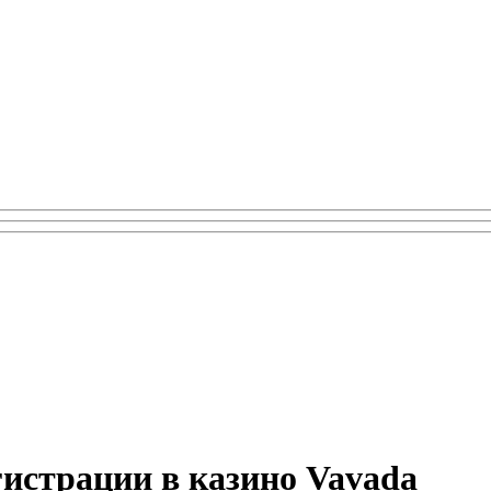
гистрации в казино Vavada