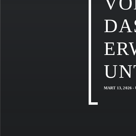
VO
DA
ER
UN
MART 13, 2026 -