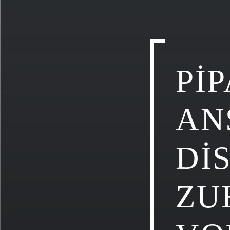
PI
AN
DI
ZU